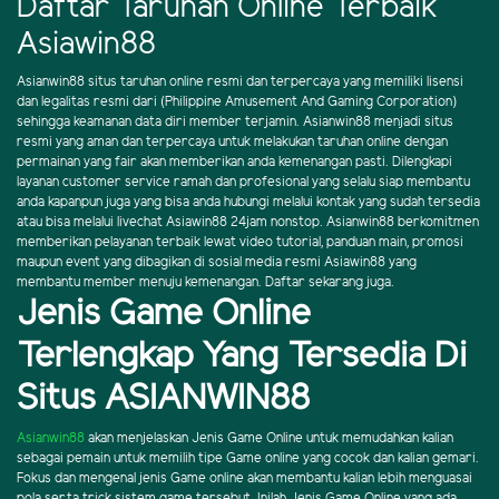
Daftar Taruhan Online Terbaik
Asiawin88
Asianwin88 situs taruhan online resmi dan terpercaya yang memiliki lisensi
dan legalitas resmi dari (Philippine Amusement And Gaming Corporation)
sehingga keamanan data diri member terjamin. Asianwin88 menjadi situs
resmi yang aman dan terpercaya untuk melakukan taruhan online dengan
permainan yang fair akan memberikan anda kemenangan pasti. Dilengkapi
layanan customer service ramah dan profesional yang selalu siap membantu
anda kapanpun juga yang bisa anda hubungi melalui kontak yang sudah tersedia
atau bisa melalui livechat Asiawin88 24jam nonstop. Asianwin88 berkomitmen
memberikan pelayanan terbaik lewat video tutorial, panduan main, promosi
maupun event yang dibagikan di sosial media resmi Asiawin88 yang
membantu member menuju kemenangan. Daftar sekarang juga.
Jenis Game Online
Terlengkap Yang Tersedia Di
Situs ASIANWIN88
Asianwin88
akan menjelaskan Jenis Game Online untuk memudahkan kalian
sebagai pemain untuk memilih tipe Game online yang cocok dan kalian gemari.
Fokus dan mengenal jenis Game online akan membantu kalian lebih menguasai
pola serta trick sistem game tersebut. Inilah Jenis Game Online yang ada