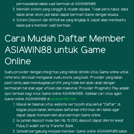
permasalahan kalian saat bermain di ASIANWIN88.
Memiliki sistem yang canggih & mudah dipakai. Tidak perlu takut, data
kalian aman disini jadi kalian dapat bermain Game dengan leluasa.
Sistem Deposit dan Withdraw yang lengkap & cepat akan membantu
kalian para member saat bermain.
Cara Mudah Daftar Member
ASIAWIN88 untuk Game
Online
Suatu provider dengan integritas yang Hebat dimiliki situs Game online untuk
referensi dini buat mengawali suatu bisnis yang baik. Provider yang kalian
pasti tentu akan membagikan profit yang tidak berubah-ubah dengan
bermacam taruhan agar efisien dan maksimal. Provider Pragmatic Play adalah
opsi terbaik bagi situs Game online ASIANWIN88. Silahkan cari situs agen
Game online ASIANWIN88 di
asianwin88.com
Masuk ke halaman situs website serta pilih atau ketuk "Daftar" di
bagian pojok kanan, kemudian daftarkan informasi diri kalian agar
dapat dapat memperoleh akun bermain Game online.
Isi jumlah deposit mulai dari Rp 15.000, deposit dapat dikirim lewat
Pulsa, E-wallet serta Transfer Bank.
Setelah bergabung menjadi member Game online ASIANWIN88 kalian