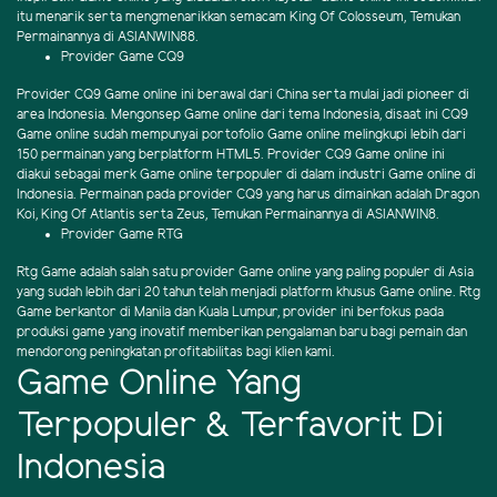
itu menarik serta mengmenarikkan semacam King Of Colosseum, Temukan
Permainannya di ASIANWIN88.
Provider Game CQ9
Provider CQ9 Game online ini berawal dari China serta mulai jadi pioneer di
area Indonesia. Mengonsep Game online dari tema Indonesia, disaat ini CQ9
Game online sudah mempunyai portofolio Game online melingkupi lebih dari
150 permainan yang berplatform HTML5. Provider CQ9 Game online ini
diakui sebagai merk Game online terpopuler di dalam industri Game online di
Indonesia. Permainan pada provider CQ9 yang harus dimainkan adalah Dragon
Koi, King Of Atlantis serta Zeus, Temukan Permainannya di ASIANWIN8.
Provider Game RTG
Rtg Game adalah salah satu provider Game online yang paling populer di Asia
yang sudah lebih dari 20 tahun telah menjadi platform khusus Game online. Rtg
Game berkantor di Manila dan Kuala Lumpur, provider ini berfokus pada
produksi game yang inovatif memberikan pengalaman baru bagi pemain dan
mendorong peningkatan profitabilitas bagi klien kami.
Game Online Yang
Terpopuler & Terfavorit Di
Indonesia