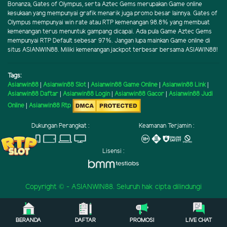
Bonanza, Gates of Olympus, serta Aztec Gems merupakan Game online
kesukaan yang mempunyai grafik menarik juga promo besar lainnya. Gates of
Olympus mempunyai win rate atau RTP kemenangan 98.8% yang membuat
kemenangan terus menuntuk gampang dicapai. Ada pula Game Aztec Gems
mempunyai RTP Default sebesar 97%. Jangan lupa mainkan Game online di
situs ASIANWIN88. Miliki kemenangan jackpot terbesar bersama ASIAWIN88!
Tags:
Asianwin88
|
Asianwin88 Slot
|
Asianwin88 Game Online
|
Asianwin88 Link
|
Asianwin88 Daftar
|
Asianwin88 Login
|
Asianwin88 Gacor
|
Asianwin88 Judi
Online
|
Asianwin88 Rtp
Dukungan Perangkat :
Keamanan Terjamin :
Lisensi :
Copyright © - ASIANWIN88. Seluruh hak cipta dilindungi
BERANDA
DAFTAR
PROMOSI
LIVE CHAT