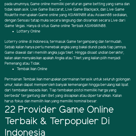
pada umumnya, Game online memiliki peraturan game betting yang sama dan
tidak kalah asik. Live Game Baccarat, Live Game Blackjack, dan Live Game
Roulette merupakan Game online yang ASIAWIN88 atau Asiawin88 sediakan,
dengan Sensasi tatap muka secara langsung dan disiarkan secara Live dari
Game Vegas. Hanya di situs Game online Terbaik ASIANWIN88.
Lottery Online
Loterry online di Indonesia, termasuk Game tergampang dan termudah.
Sebab kalian hanya perlu menebak angka yang bakal diundi pada tiap jamnya.
Game diawali dari memilih angka juga tiket. Hingga disaat undian berakhir,
kalian akan menyaksikan apakah Angka atau Tiket yang kalian pilih menjadi
Pemenang atau Tidak.
Tembak Ikan Online
Permainan Tembak Ikan merupakan permainan terasik untuk seluruh golongan
umur, kalian dapat memperoleh banyak kemenangan hingga berulang kali lipat
dari tembakan kepada ikan. Tiap tembakan pistol memiliki harga yang
berbeda" tergantung dari Bet yang disiapkan atau dipertaruhkan. Kalian
harus fokus dan memilih ikan yang memiliki nominal besar.
22 Provider Game Online
Terbaik & Terpopuler Di
Indonesia